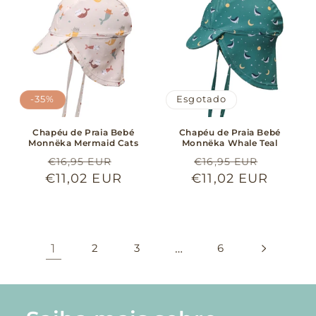
-35%
Esgotado
Chapéu de Praia Bebé
Chapéu de Praia Bebé
Monnëka Mermaid Cats
Monnëka Whale Teal
Preço
Preço
Preço
Preço
€16,95 EUR
€16,95 EUR
€11,02 EUR
normal
de
€11,02 EUR
normal
de
saldo
saldo
1
2
3
…
6