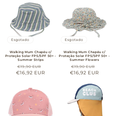
Esgotado
Esgotado
Walking Mum Chapéu c/
Walking Mum Chapéu c/
Proteção Solar FPS/SPF 50+ -
Proteção Solar FPS/SPF 50+ -
Summer Strips
Summer Flowers
Preço
Preço
Preço
Preço
€19,90 EUR
€19,90 EUR
€16,92 EUR
normal
de
€16,92 EUR
normal
de
saldo
saldo