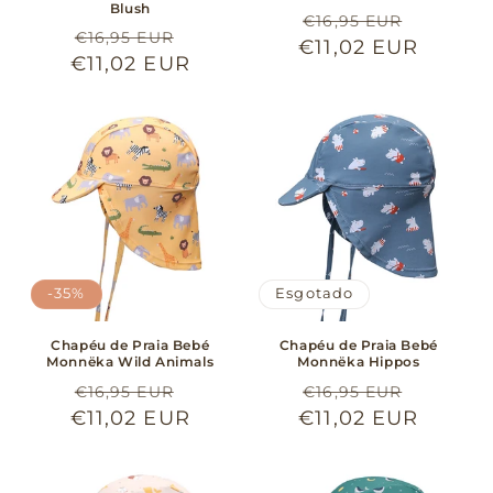
Blush
Preço
Preço
€16,95 EUR
Preço
Preço
€16,95 EUR
€11,02 EUR
normal
de
€11,02 EUR
normal
de
saldo
saldo
-35%
Esgotado
Chapéu de Praia Bebé
Chapéu de Praia Bebé
Monnëka Wild Animals
Monnëka Hippos
Preço
Preço
Preço
Preço
€16,95 EUR
€16,95 EUR
€11,02 EUR
normal
de
€11,02 EUR
normal
de
saldo
saldo