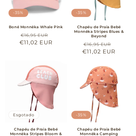
-35%
-35%
Boné Monnëka Whale Pink
Chapéu de Praia Bebé
Monnëka Stripes Blues &
Preço
Preço
€16,95 EUR
Beyond
€11,02 EUR
normal
de
Preço
Preço
€16,95 EUR
saldo
€11,02 EUR
normal
de
saldo
Esgotado
-35%
Chapéu de Praia Bebé
Chapéu de Praia Bebé
Monnëka Stripes Bloom &
Monnëka Camping