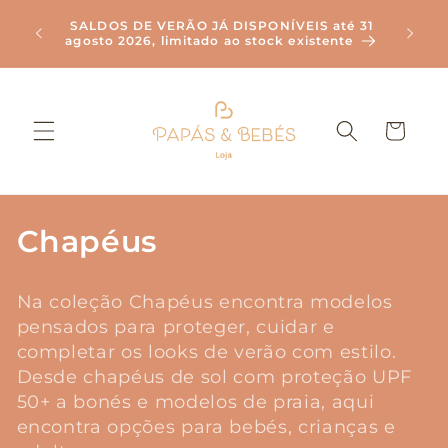
Saltar
Envi
para o
SALDOS DE VERÃO JÁ DISPONÍVEIS até 31
Compr
agosto 2026, limitado ao stock existente
conteúdo
Carrinho
C
Chapéus
o
Na coleção Chapéus encontra modelos
l
pensados para proteger, cuidar e
e
completar os looks de verão com estilo.
Desde chapéus de sol com proteção UPF
ç
50+ a bonés e modelos de praia, aqui
encontra opções para bebés, crianças e
ã