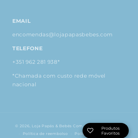
EMAIL
encomendas@lojapapasbebes.com
TELEFONE
+351 962 281 938*
*Chamada com custo rede móvel
nacional
Métodos
© 2026,
Loja Papás & Bebés
Com tecnologia Shopify
Produtos
de
Favoritos
Política de reembolso
Política de privacidade