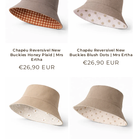
Chapéu Reversível New
Chapéu Reversível New
Buckies Honey Plaid | Mrs
Buckies Blush Dots | Mrs Ertha
Ertha
Preço
€26,90 EUR
Preço
€26,90 EUR
normal
normal