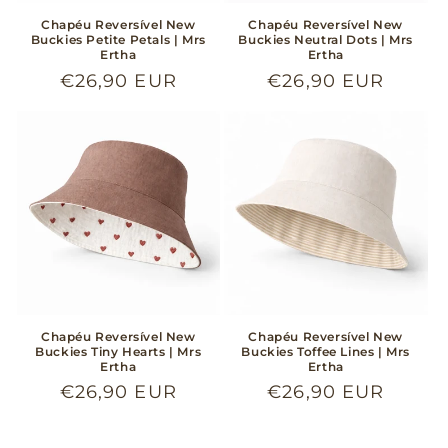
Chapéu Reversível New
Chapéu Reversível New
Buckies Petite Petals | Mrs
Buckies Neutral Dots | Mrs
Ertha
Ertha
Preço
€26,90 EUR
Preço
€26,90 EUR
normal
normal
Chapéu Reversível New
Chapéu Reversível New
Buckies Tiny Hearts | Mrs
Buckies Toffee Lines | Mrs
Ertha
Ertha
Preço
€26,90 EUR
Preço
€26,90 EUR
normal
normal