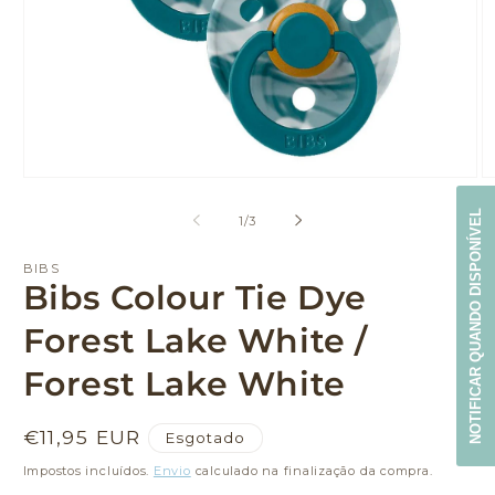
Abrir
Ab
conteúdo
c
NOTIFICAR QUANDO DISPONÍVEL
multimédia
m
de
1
/
3
1
2
em
e
modal
m
BIBS
Bibs Colour Tie Dye
Forest Lake White /
Forest Lake White
Preço
€11,95 EUR
Esgotado
normal
Impostos incluídos.
Envio
calculado na finalização da compra.