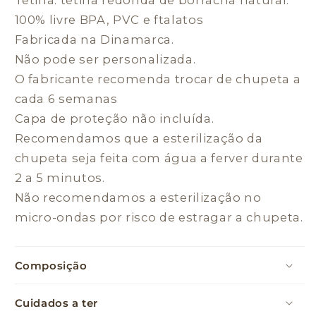
Lake
Lake
100% livre BPA, PVC e ftalatos
White
White
Fabricada na Dinamarca.
/
/
Forest
Forest
Não pode ser personalizada.
Lake
Lake
O fabricante recomenda trocar de chupeta a
White
White
cada 6 semanas
Capa de proteção não incluída.
Recomendamos que a esterilização da
chupeta seja feita com água a ferver durante
2 a 5 minutos.
Não recomendamos a esterilização no
micro-ondas por risco de estragar a chupeta.
Composição
Cuidados a ter