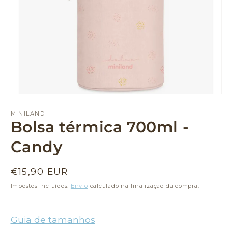
Abrir
conteúdo
multimédia
MINILAND
1
Bolsa térmica 700ml -
em
modal
Candy
Preço
€15,90 EUR
normal
Impostos incluídos.
Envio
calculado na finalização da compra.
Guia de tamanhos