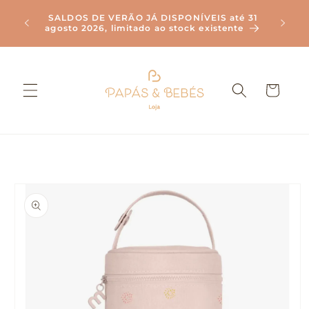
Saltar
Envi
para o
SALDOS DE VERÃO JÁ DISPONÍVEIS até 31
Compr
agosto 2026, limitado ao stock existente
conteúdo
Carrinho
Saltar para
a
informação
do produto