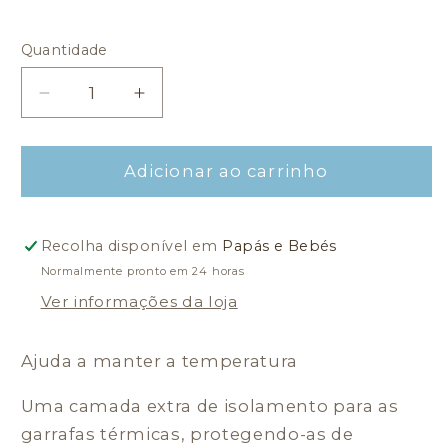
Quantidade
Quantidade
Diminuir
Aumentar
a
a
quantidade
quantidade
de
de
Adicionar ao carrinho
Bolsa
Bolsa
térmica
térmica
700ml
700ml
Recolha disponível em
Papás e Bebés
-
-
Normalmente pronto em 24 horas
Candy
Candy
Ver informações da loja
Ajuda a manter a temperatura
Uma camada extra de isolamento para as
garrafas térmicas, protegendo-as de