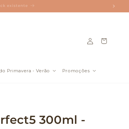
k existente
Iniciar
Carrinho
sessão
do Primavera - Verão
Promoções
rfect5 300ml -