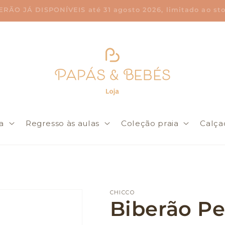
O JÁ DISPONÍVEIS até 31 agosto 2026, limitado ao stoc
a
Regresso às aulas
Coleção praia
Calça
CHICCO
Biberão Pe