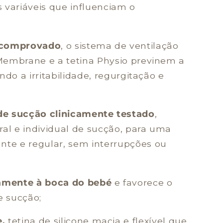
 variáveis que influenciam o
s comprovado
, o sistema de ventilação
Membrane e a tetina Physio previnem a
ndo a irritabilidade, regurgitação e
 de sucção clinicamente testado
,
ral e individual de sucção, para uma
te e regular, sem interrupções ou
tamente à boca do bebé
e favorece o
 sucção;
e,
tetina de silicone macia e flexível que