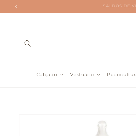
Saltar
SALDOS DE VERÃ
para o
conteúdo
Calçado
Vestuário
Puericultur
Saltar para
a
informação
do produto