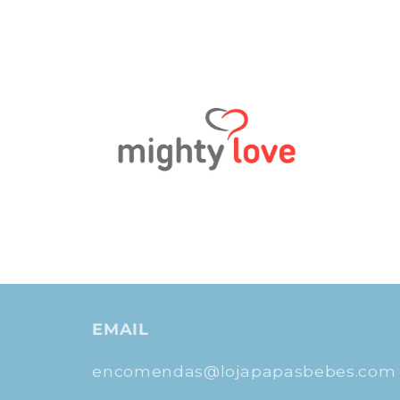
EMAIL
encomendas@lojapapasbebes.com