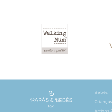
Bebés
Criança
Artigos 