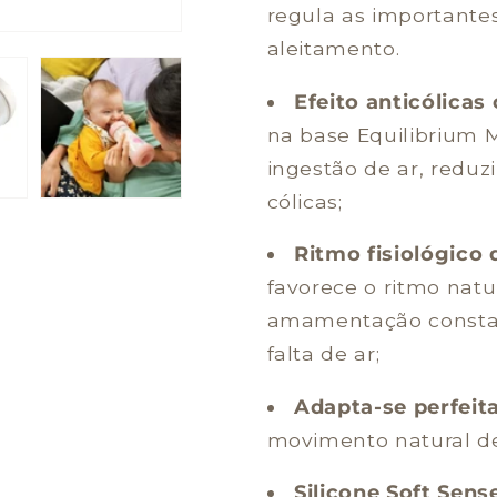
-
-
regula as importantes
Natural
Natural
aleitamento.
Efeito anticólica
na base Equilibrium 
ingestão de ar, reduzi
cólicas;
Ritmo fisiológico
favorece o ritmo natu
amamentação constan
falta de ar;
Adapta-se perfei
movimento natural de
Silicone Soft Sens