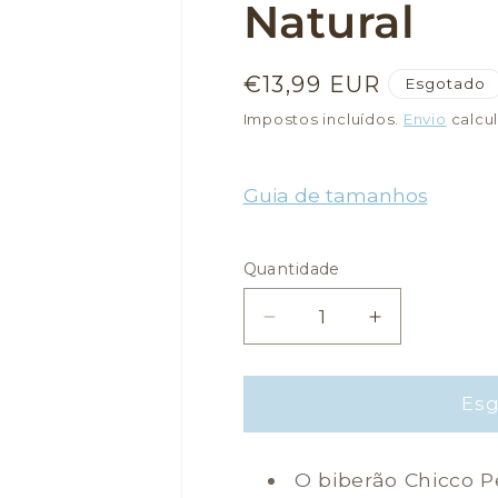
Natural
Preço
€13,99 EUR
Esgotado
normal
Impostos incluídos.
Envio
calcul
Guia de tamanhos
Quantidade
Quantidade
Diminuir
Aumentar
a
a
quantidade
quantidade
de
de
Es
Biberão
Biberão
Perfect5
Perfect5
O biberão Chicco P
300ml
300ml