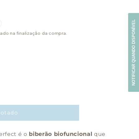
NOTIFICAR QUANDO DISPONÍVEL
ado na finalização da compra.
gotado
erfect é o
biberão biofuncional
que