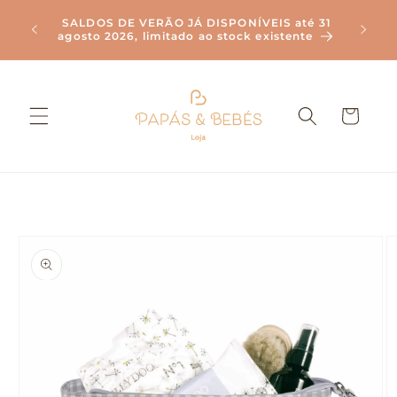
Saltar
Envi
para o
SALDOS DE VERÃO JÁ DISPONÍVEIS até 31
Compr
agosto 2026, limitado ao stock existente
conteúdo
Carrinho
Saltar para
a
informação
do produto