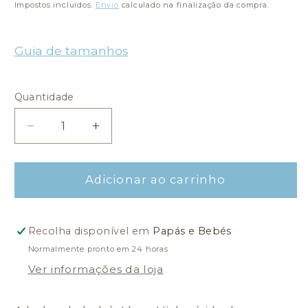
normal
de
Impostos incluídos.
Envio
calculado na finalização da compra.
saldo
Guia de tamanhos
Quantidade
Quantidade
Diminuir
Aumentar
a
a
quantidade
quantidade
de
de
Adicionar ao carrinho
Necessaire
Necessaire
I
I
Love
Love
Recolha disponível em
Papás e Bebés
Vichy
Vichy
Normalmente pronto em 24 horas
-
-
Ver informações da loja
Cinza
Cinza