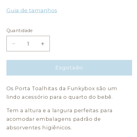
Guia de tamanhos
Quantidade
Quantidade
Diminuir
Aumentar
a
a
quantidade
quantidade
de
de
Esgotado
Porta
Porta
Toalhitas
Toalhitas
Os Porta Toalhitas da Funkybox são um
Grande
Grande
-
-
lindo acessório para o quarto do bebê.
Azul
Azul
Petróleo
Petróleo
Tem a altura e a largura perfeitas para
Coração
Coração
acomodar embalagens padrão de
absorventes higiênicos.