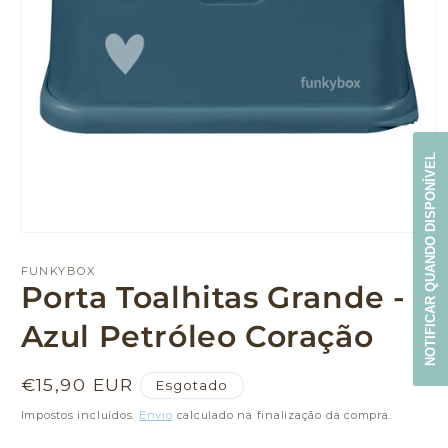
NOTIFICAR QUANDO DISPONÍVEL
Abrir
conteúdo
multimédia
FUNKYBOX
1
Porta Toalhitas Grande -
em
modal
Azul Petróleo Coração
Preço
€15,90 EUR
Esgotado
normal
Impostos incluídos.
Envio
calculado na finalização da compra.