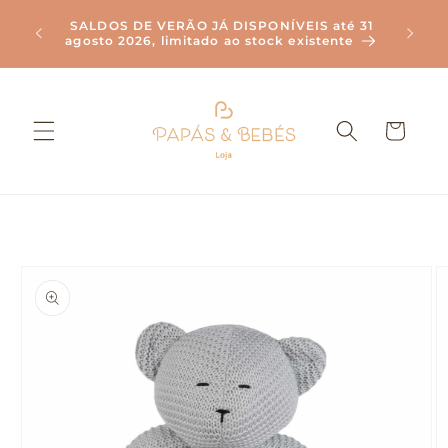
Saltar
Envi
para o
SALDOS DE VERÃO JÁ DISPONÍVEIS até 31
Compr
agosto 2026, limitado ao stock existente
conteúdo
Carrinho
Saltar para
a
informação
do produto