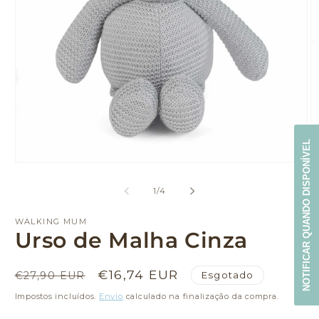
NOTIFICAR QUANDO DISPONÍVEL
Abrir
Ab
conteúdo
c
multimédia
m
de
1
/
4
1
2
em
e
modal
m
WALKING MUM
Urso de Malha Cinza
Preço
Preço
€16,74 EUR
Esgotado
€27,90 EUR
normal
de
Impostos incluídos.
Envio
calculado na finalização da compra.
saldo