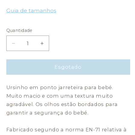
Guia de tamanhos
Quantidade
Quantidade
Diminuir
Aumentar
a
a
quantidade
quantidade
de
de
Esgotado
Urso
Urso
de
de
Ursinho em ponto jarreteira para bebé.
Malha
Malha
Cinza
Cinza
Muito macio e com uma textura muito
agradável. Os olhos estão bordados para
garantir a segurança do bebé.
Fabricado segundo a norma EN-71 relativa à